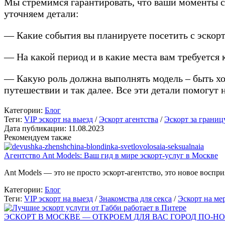
Мы стремимся гарантировать, что ваши моменты с
уточняем детали:
— Какие события вы планируете посетить с эскор
— На какой период и в какие места вам требуется
— Какую роль должна выполнять модель – быть хо
путешествии и так далее. Все эти детали помогут
Категории:
Блог
Теги:
VIP эскорт на выезд
/
Эскорт агентства
/
Эскорт за границ
Дата публикации: 11.08.2023
Рекомендуем также
Агентство Ant Models: Ваш гид в мире эскорт-услуг в Москве
Ant Models — это не просто эскорт-агентство, это новое восп
Категории:
Блог
Теги:
VIP эскорт на выезд
/
Знакомства для секса
/
Эскорт на ме
ЭСКОРТ В МОСКВЕ — ОТКРОЕМ ДЛЯ ВАС ГОРОД ПО-Н