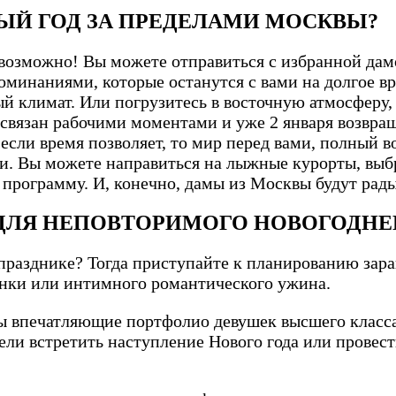
ВЫЙ ГОД ЗА ПРЕДЕЛАМИ МОСКВЫ?
возможно! Вы можете отправиться с избранной дам
оминаниями, которые останутся с вами на долгое в
ый климат. Или погрузитесь в восточную атмосферу,
связан рабочими моментами и уже 2 января возвращ
сли время позволяет, то мир перед вами, полный в
. Вы можете направиться на лыжные курорты, выбра
 программу. И, конечно, дамы из Москвы будут рад
ДЛЯ НЕПОВТОРИМОГО НОВОГОДНЕ
разднике? Тогда приступайте к планированию зар
инки или интимного романтического ужина.
ены впечатляющие портфолио девушек высшего клас
тели встретить наступление Нового года или прове