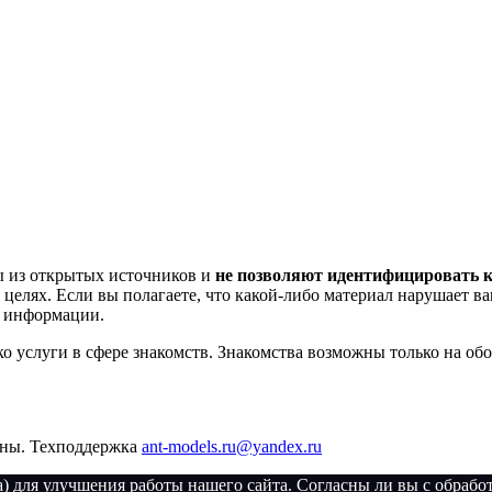
ы из открытых источников и
не позволяют идентифицировать 
лях. Если вы полагаете, что какой-либо материал нарушает ва
ки информации.
ко услуги в сфере знакомств. Знакомства возможны только на об
ны. Техподдержка
ant-models.ru@yandex.ru
) для улучшения работы нашего сайта. Согласны ли вы с обраб