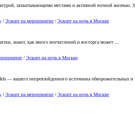
льтурой, захватывающими местами и активной ночной жизнью. 
у
/
Эскорт на мероприятие
/
Эскорт на ночь в Москве
антки, знают, как много впечатлений и восторга может …
ероприятие
/
Эскорт на ночь в Москве
dels — вашего непревзойденного источника обворожительных и
у
/
Эскорт на мероприятие
/
Эскорт на ночь в Москве