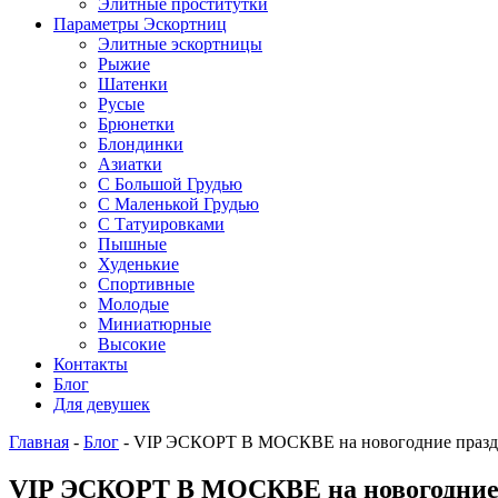
Элитные проститутки
Параметры Эскортниц
Элитные эскортницы
Рыжие
Шатенки
Русые
Брюнетки
Блондинки
Азиатки
С Большой Грудью
С Маленькой Грудью
С Татуировками
Пышные
Худенькие
Спортивные
Молодые
Миниатюрные
Высокие
Контакты
Блог
Для девушек
Главная
-
Блог
-
VIP ЭСКОРТ В МОСКВЕ на новогодние праз
VIP ЭСКОРТ В МОСКВЕ на новогодние