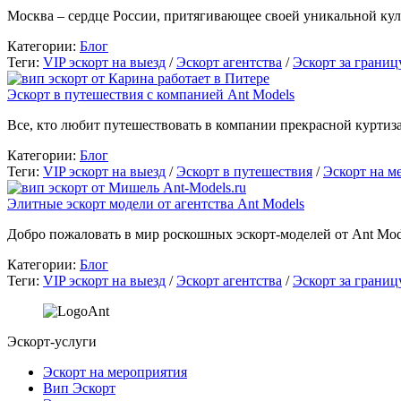
Москва – сердце России, притягивающее своей уникальной ку
Категории:
Блог
Теги:
VIP эскорт на выезд
/
Эскорт агентства
/
Эскорт за границ
Эскорт в путешествия с компанией Ant Models
Все, кто любит путешествовать в компании прекрасной куртиз
Категории:
Блог
Теги:
VIP эскорт на выезд
/
Эскорт в путешествия
/
Эскорт на м
Элитные эскорт модели от агентства Ant Models
Добро пожаловать в мир роскошных эскорт-моделей от Ant Mo
Категории:
Блог
Теги:
VIP эскорт на выезд
/
Эскорт агентства
/
Эскорт за границ
Эскорт-услуги
Эскорт на мероприятия
Вип Эскорт