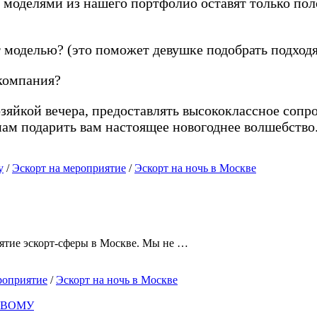
 моделями из нашего портфолио оставят только по
т моделью? (это поможет девушке подобрать подход
 компания?
зяйкой вечера, предоставлять высококлассное сопр
 нам подарить вам настоящее новогоднее волшебство
у
/
Эскорт на мероприятие
/
Эскорт на ночь в Москве
риятие эскорт-сферы в Москве. Мы не …
роприятие
/
Эскорт на ночь в Москве
ОВОМУ