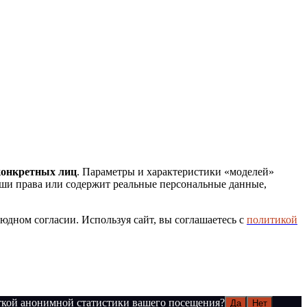
конкретных лиц
. Параметры и характеристики «моделей»
ши права или содержит реальные персональные данные,
оюдном согласии. Используя сайт, вы соглашаетесь с
политикой
откой анонимной статистики вашего посещения?
Да
Нет