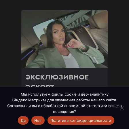
ЭКСКЛЮЗИВНОЕ
ЭСКОРТ
Мы используем файлы cookie и веб-аналитику
СОПРОВОЖДЕНИЯ
(Яндекс.Метрика) для улучшения работы нашего сайта.
НА ЯХТЕ В МОСКВЕ
Согласны ли вы с обработкой анонимной статистики вашего
посещения?
Мечтаете о незабываемом отдыхе
Да
Нет
Политика конфиденциальности
высшего класса, но загруженность